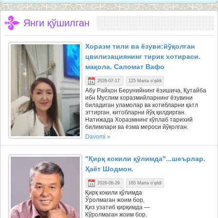
Янги қўшилган
Хоразм тили ва ёзуви:йўқолган
цвилизациянинг тирик хотираси.
мақола. Саломат Вафо
2026-07-17
125 Marta o'qildi
Абу Райҳон Берунийнинг ёзишича, Қутайба
ибн Муслим хоразмийларнинг ёзувини
биладиган уламолар ва котибларни қатл
эттирган, китобларни йўқ қилдирган.
Натижада Хоразмнинг кўплаб тарихий
билимлари ва ёзма мероси йўқолган.
Davomi »
"Қирқ кокили қўлимда"...шеърлар.
Ҳаёт Шодмон.
2026-06-29
165 Marta o'qildi
Қирқ кокили қўлимда
Ўролмаган жоим бор,
Қиз узатиб қирқимда —
Кўролмаган жоим бор.