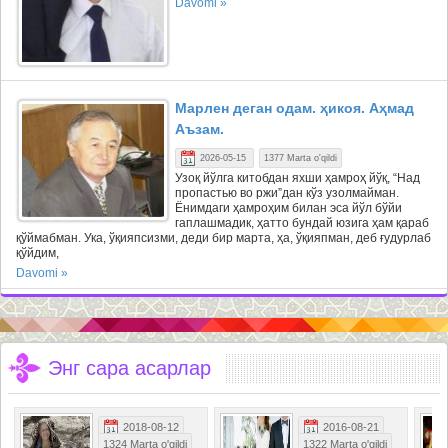
Davomi »
Марлен деган одам. ҳикоя. Аҳмад
Аъзам.
2026-05-15
1377 Marta o'qildi
Узоқ йўлга китобдан яхши ҳамроҳ йўқ, “Над
пропастью во ржи”дан кўз узолмайман.
Ёнимдаги ҳамроҳим билан эса йўл бўйи
гаплашмадик, ҳатто бундай юзига ҳам қараб
қўймабман. Ука, ўқияпсизми, деди бир марта, ҳа, ўқияпман, деб ғудурлаб
қўйдим,
Davomi »
Энг сара асарлар
2018-08-12
2016-08-21
1324 Marta o'qildi
1322 Marta o'qildi