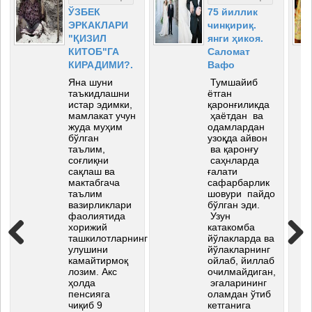
ЎЗБЕК
75 йиллик
ЭРКАКЛАРИ
чинқириқ.
"ҚИЗИЛ
янги ҳикоя.
КИТОБ"ГА
Саломат
КИРАДИМИ?.
Вафо
Яна шуни
Тумшайиб
таъкидлашни
ётган
истар эдимки,
қаронғиликда
мамлакат учун
ҳаётдан ва
жуда муҳим
одамлардан
бўлган
узоқда айвон
таълим,
ва қаронғу
соғлиқни
саҳнларда
сақлаш ва
ғалати
мактабгача
сафарбарлик
таълим
шовури пайдо
вазирликлари
бўлган эди.
фаолиятида
Узун
хорижий
катакомба
ташкилотларнинг
йўлакларда ва
улушини
йўлакларнинг
Previous
Next
камайтирмоқ
ойлаб, йиллаб
лозим. Акс
очилмайдиган,
ҳолда
эгаларининг
пенсияга
оламдан ўтиб
чиқиб 9
кетганига