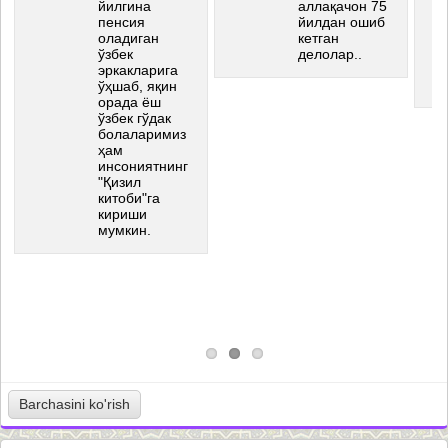
йилгина
аллақачон 75
пенсия
йилдан ошиб
оладиган
кетган
ўзбек
делолар..
эркакларига
ўҳшаб, яқин
орада ёш
ўзбек гўдак
болаларимиз
ҳам
инсониятнинг
"Қизил
китоби"га
кириши
мумкин.
Barchasini ko'rish