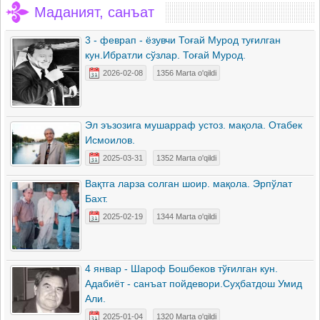
Маданият, санъат
3 - феврап - ёзувчи Тоғай Мурод туғилган
кун.Ибратли сўзлар. Тоғай Мурод.
2026-02-08
1356 Marta o'qildi
Эл эъзозига мушарраф устоз. мақола. Отабек
Исмоилов.
2025-03-31
1352 Marta o'qildi
Вақтга ларза солган шоир. мақола. Эрпўлат
Бахт.
2025-02-19
1344 Marta o'qildi
4 январ - Шароф Бошбеков тўғилган кун.
Адабиёт - санъат пойдевори.Суҳбатдош Умид
Али.
2025-01-04
1320 Marta o'qildi