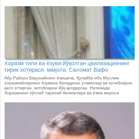
Хоразм тили ва ёзуви:йўқолган цвилизациянинг
тирик хотираси. мақола. Саломат Вафо
Абу Райҳон Берунийнинг ёзишича, Қутайба ибн Муслим
хоразмийларнинг ёзувини биладиган уламолар ва котибларни
қатл эттирган, китобларни йўқ қилдирган. Натижада
Хоразмнинг кўплаб тарихий билимлари ва ёзма мероси
йўқолган.