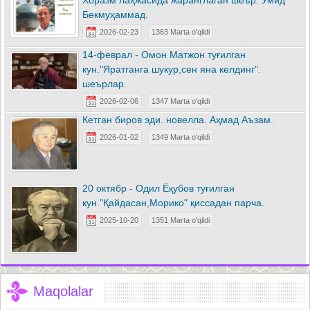
Хоразм лаҳжасида жаранглаган шеър. Умид
Бекмуҳаммад.
2026-02-23
1363 Marta o'qildi
14-феврал - Омон Матжон туғилган
кун."Яратганга шукур,сен яна келдинг".
шеърлар.
2026-02-06
1347 Marta o'qildi
Кетган биров эди. новелла. Аҳмад Аъзам.
2026-01-02
1349 Marta o'qildi
20 октябр - Одил Ёқубов туғилган
кун."Қайдасан,Морико" қиссадан парча.
2025-10-20
1351 Marta o'qildi
Maqolalar