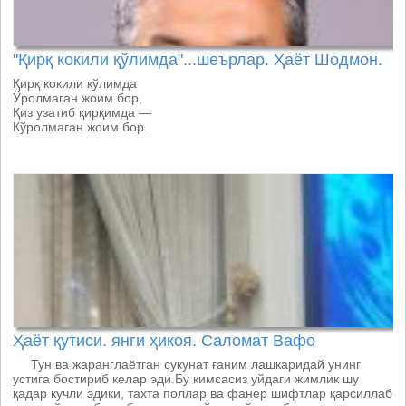
"Қирқ кокили қўлимда"...шеърлар. Ҳаёт Шодмон.
Қирқ кокили қўлимда
Ўролмаган жоим бор,
Қиз узатиб қирқимда —
Кўролмаган жоим бор.
Ҳаёт қутиси. янги ҳикоя. Саломат Вафо
Тун ва жаранглаётган сукунат ғаним лашкаридай унинг
устига бостириб келар эди.Бу кимсасиз уйдаги жимлик шу
қадар кучли эдики, тахта поллар ва фанер шифтлар қарсиллаб