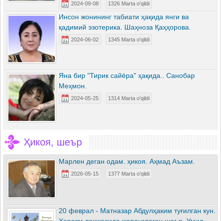
2024-09-08
1326 Marta o'qildi
Инсон жонининг табиати ҳақида янги ва
қадимий эзотерика. Шаҳноза Қаҳҳорова.
2024-06-02
1345 Marta o'qildi
Яна бир "Тирик сайёра" ҳақида.. Санобар
Меҳмон.
2024-05-25
1314 Marta o'qildi
Ҳикоя, шеър
Марлен деган одам. ҳикоя. Аҳмад Аъзам.
2026-05-15
1377 Marta o'qildi
20 феврал - Матназар Абдулҳаким туғилган кун.