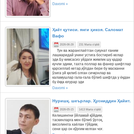
Davomi »
Ҳаёт қутиси. янги ҳикоя. Саломат
Вафо
2026-06-29
231 Marta o'qildi
Тун ва жаранглаётган сукунат ғаним
лашкаридай унинг устига бостириб келар
эди.Бу кимсасиз уйдаги жимлик шу қадар
кучли эдики, тахта поллар ва фанер шифтлар
қарсиллаб кетар,кўпдан бери бу масканни
ўзига уй қилиб олган сичқонлар ва
каламушлар гала-гала бўлиб шифтда у ёқдан
бу ёққа югурар эди
Davomi »
Нуришқ. шеърлар. Ҳусниддин Ҳайит.
2026-05-15
1413 Marta o'qildi
Келишингни ўйламай қўйдим,
таскинларга мен бўлиб ўртоқ,
висолингга хаёлан тўйдим,
сени ҳар он кўргим келган чоғ.