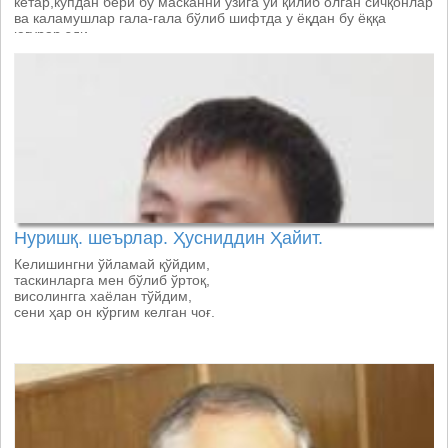
кетар,кўпдан бери бу масканни ўзига уй қилиб олган сичқонлар
ва каламушлар гала-гала бўлиб шифтда у ёқдан бу ёққа
югурар эди
Нуришқ. шеърлар. Ҳусниддин Ҳайит.
Келишингни ўйламай қўйдим,
таскинларга мен бўлиб ўртоқ,
висолингга хаёлан тўйдим,
сени ҳар он кўргим келган чоғ.