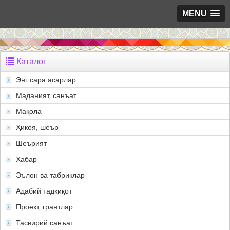
MENU
Каталог
Энг сара асарлар
Маданият, санъат
Мақола
Ҳикоя, шеър
Шеърият
Хабар
Эълон ва табриклар
Адабий тадқиқот
Проект, грантлар
Тасвирий санъат