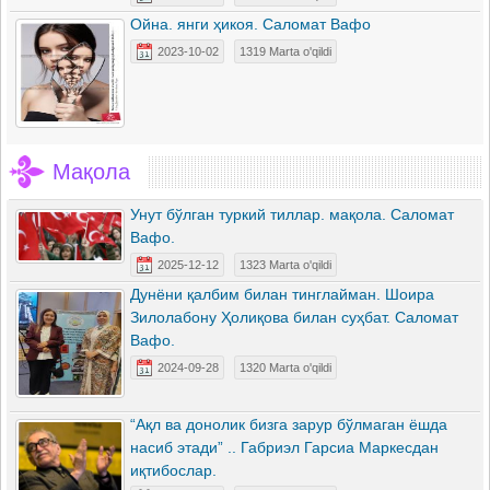
Ойна. янги ҳикоя. Саломат Вафо
2023-10-02
1319 Marta o'qildi
Мақола
Унут бўлган туркий тиллар. мақола. Саломат
Вафо.
2025-12-12
1323 Marta o'qildi
Дунёни қалбим билан тинглайман. Шоира
Зилолабону Ҳолиқова билан суҳбат. Саломат
Вафо.
2024-09-28
1320 Marta o'qildi
“Ақл ва донолик бизга зарур бўлмаган ёшда
насиб этади” .. Габриэл Гарсиа Маркесдан
иқтибослар.