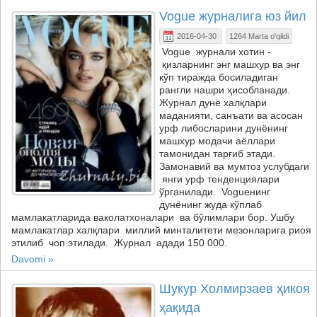
Vogue журналига юз йил
2016-04-30
1264 Marta o'qildi
Vogue журнали хотин -
қизларнинг энг машхур ва энг
кўп тиражда босиладиган
рангли нашри ҳисобланади.
Журнал дунё халқлари
маданияти, санъати ва асосан
урф либосларини дунёнинг
машхур модачи аёллари
тамонидан тарғиб этади.
Замонавий ва мумтоз услубдаги
янги урф тенденциялари
ўрганилади. Vogueнинг
дунёнинг жуда кўплаб
мамлакатларида ваколатхоналари ва бўлимлари бор. Ушбу
мамлакатлар халқлари миллий минталитети мезонларига риоя
этилиб чоп этилади. Журнал адади 150 000.
Davomi »
Шукур Холмирзаев ҳикоя
ҳақида