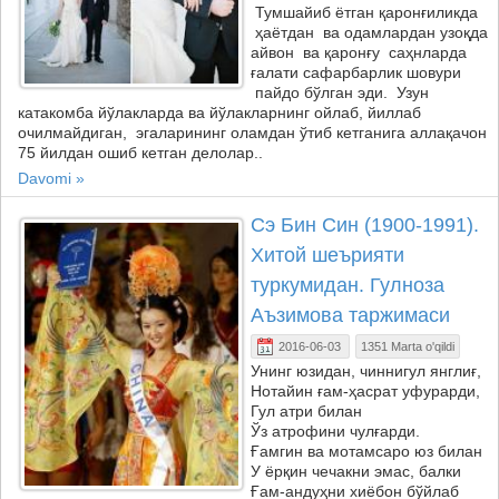
Тумшайиб ётган қаронғиликда
ҳаётдан ва одамлардан узоқда
айвон ва қаронғу саҳнларда
ғалати сафарбарлик шовури
пайдо бўлган эди. Узун
катакомба йўлакларда ва йўлакларнинг ойлаб, йиллаб
очилмайдиган, эгаларининг оламдан ўтиб кетганига аллақачон
75 йилдан ошиб кетган делолар..
Davomi »
Сэ Бин Син (1900-1991).
Хитой шеърияти
туркумидан. Гулноза
Аъзимова таржимаси
2016-06-03
1351 Marta o'qildi
Унинг юзидан, чиннигул янглиғ,
Нотайин ғам-ҳасрат уфурарди,
Гул атри билан
Ўз атрофини чулғарди.
Ғамгин ва мотамсаро юз билан
У ёрқин чечакни эмас, балки
Ғам-андуҳни хиёбон бўйлаб