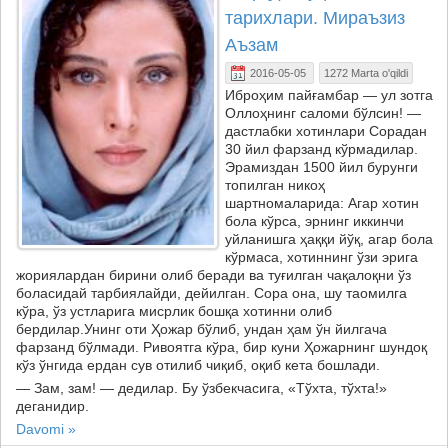
тарихлари. Мираъзиз
Аъзам
2016-05-05
1272 Marta o'qildi
Иброҳим пайғамбар — ул зотга
Оллоҳнинг саломи бўлсин! —
дастлабки хотинлари Сорадан
30 йил фарзанд кўрмадилар.
Эрамиздан 1500 йил бурунги
топилган никоҳ
шартномаларида: Агар хотин
бола кўрса, эрнинг иккинчи
уйланишга ҳаққи йўқ, агар бола
кўрмаса, хотиннинг ўзи эрига
жориялардан бирини олиб беради ва туғилган чақалоқни ўз
боласидай тарбиялайди, дейилган. Сора она, шу таомилга
кўра, ўз устларига мисрлик бошқа хотинни олиб
бердилар.Унинг оти Ҳожар бўлиб, ундан ҳам ўн йилгача
фарзанд бўлмади. Ривоятга кўра, бир куни Ҳожарнинг шундоқ
кўз ўнгида ердан сув отилиб чиқиб, оқиб кета бошлади.
— Зам, зам! — дедилар. Бу ўзбекчасига, «Тўхта, тўхта!»
деганидир.
Davomi »