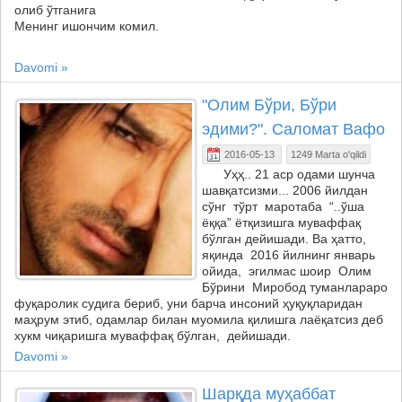
олиб ўтганига
Менинг ишончим комил.
Davomi »
"Олим Бўри, Бўри
эдими?". Саломат Вафо
2016-05-13
1249 Marta o'qildi
Уҳҳ.. 21 аср одами шунча
шавқатсизми... 2006 йилдан
сўнг тўрт маротаба “..ўша
ёққа” ётқизишга муваффақ
бўлган дейишади. Ва ҳатто,
яқинда 2016 йилнинг январь
ойида, эгилмас шоир Олим
Бўрини Миробод туманлараро
фуқаролик судига бериб, уни барча инсоний ҳуқуқларидан
маҳрум этиб, одамлар билан муомила қилишга лаёқатсиз деб
хукм чиқаришга муваффақ бўлган, дейишади.
Davomi »
Шарқда муҳаббат