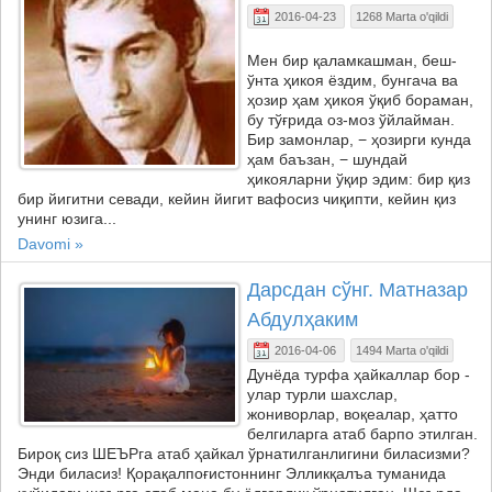
2016-04-23
1268 Marta o'qildi
Мен бир қаламкашман, беш-
ўнта ҳикоя ёздим, бунгача ва
ҳозир ҳам ҳикоя ўқиб бораман,
бу тўғрида оз-моз ўйлайман.
Бир замонлар, − ҳозирги кунда
ҳам баъзан, − шундай
ҳикояларни ўқир эдим: бир қиз
бир йигитни севади, кейин йигит вафосиз чиқипти, кейин қиз
унинг юзига...
Davomi »
Дарсдан сўнг. Матназар
Абдулҳаким
2016-04-06
1494 Marta o'qildi
Дунёда турфа ҳайкаллар бор -
улар турли шахслар,
жониворлар, воқеалар, ҳатто
белгиларга атаб барпо этилган.
Бироқ сиз ШЕЪРга атаб ҳайкал ўрнатилганлигини биласизми?
Энди биласиз! Қорақалпоғистоннинг Элликқалъа туманида