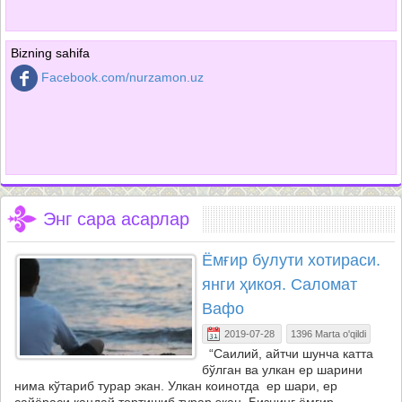
Bizning sahifa
Facebook.com/nurzamon.uz
Энг сара асарлар
Ёмғир булути хотираси.
янги ҳикоя. Саломат
Вафо
2019-07-28
1396 Marta o'qildi
“Саилий, айтчи шунча катта
бўлган ва улкан ер шарини
нима кўтариб турар экан. Улкан коинотда ер шари, ер