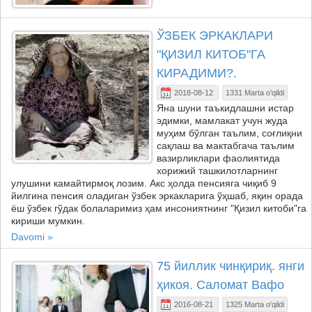
ЎЗБЕК ЭРКАКЛАРИ
"ҚИЗИЛ КИТОБ"ГА
КИРАДИМИ?.
2018-08-12
1331 Marta o'qildi
Яна шуни таъкидлашни истар
эдимки, мамлакат учун жуда
муҳим бўлган таълим, соғлиқни
сақлаш ва мактабгача таълим
вазирликлари фаолиятида
хорижий ташкилотларнинг
улушини камайтирмоқ лозим. Акс ҳолда пенсияга чиқиб 9
йилгина пенсия оладиган ўзбек эркакларига ўҳшаб, яқин орада
ёш ўзбек гўдак болаларимиз ҳам инсониятнинг "Қизил китоби"га
кириши мумкин.
Davomi »
75 йиллик чинқириқ. янги
ҳикоя. Саломат Вафо
2016-08-21
1325 Marta o'qildi