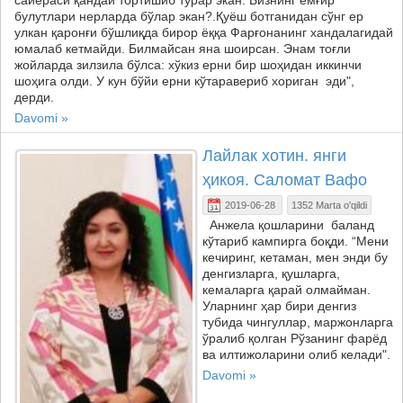
сайёраси қандай тортишиб турар экан. Бизнинг ёмғир
булутлари нерларда бўлар экан?.Қуёш ботганидан сўнг ер
улкан қаронғи бўшлиқда бирор ёққа Фарғонанинг хандалагидай
юмалаб кетмайди. Билмайсан яна шоирсан. Энам тоғли
жойларда зилзила бўлса: хўкиз ерни бир шоҳидан иккинчи
шоҳига олди. У кун бўйи ерни кўтаравериб хориган эди",
дерди.
Davomi »
Лайлак хотин. янги
ҳикоя. Саломат Вафо
2019-06-28
1352 Marta o'qildi
Анжела қошларини баланд
кўтариб кампирга боқди. “Мени
кечиринг, кетаман, мен энди бу
денгизларга, қушларга,
кемаларга қарай олмайман.
Уларнинг ҳар бири денгиз
тубида чингуллар, маржонларга
ўралиб қолган Рўзанинг фарёд
ва илтижоларини олиб келади".
Davomi »