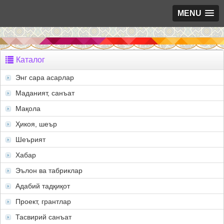
MENU
Каталог
Энг сара асарлар
Маданият, санъат
Мақола
Ҳикоя, шеър
Шеърият
Хабар
Эълон ва табриклар
Адабий тадқиқот
Проект, грантлар
Тасвирий санъат