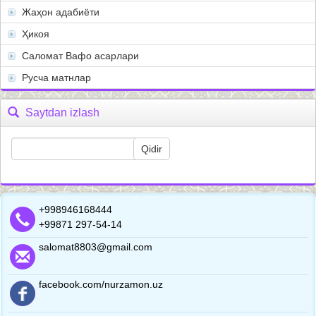
Жаҳон адабиёти
Ҳикоя
Саломат Вафо асарлари
Русча матнлар
Saytdan izlash
+998946168444
+99871 297-54-14
salomat8803@gmail.com
facebook.com/nurzamon.uz