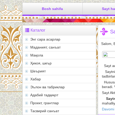
Bosh sahifa
Sayt h
Каталог
S
Энг сара асарлар
Salom, B
Маданият, санъат
Мақола
Ҳикоя, шеър
Sayt ad
Шеърият
Saytnin
tadbirla
Хабар
Hususan
beradi. 
Эълон ва табриклар
Sayt Ak
Адабий тадқиқот
Saytn
Проект, грантлар
mahalliy
Davomi
Тасвирий санъат