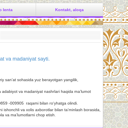
o lenta
Kontakt, aloqa
 va madaniyat sayti.
iy san’at sohasida yuz berayotgan yangilik,
ha adabiyot va madaniyat nashrlari haqida ma’lumot
59 -009905 raqami bilan ro‘yhatga olindi.
i ishonchli va xolis axborotlar bilan ta’minlash borasida,
la va ma’lumotlarni chop etish.