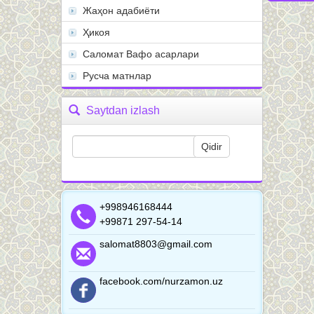
Жаҳон адабиёти
Ҳикоя
Саломат Вафо асарлари
Русча матнлар
Saytdan izlash
+998946168444
+99871 297-54-14
salomat8803@gmail.com
facebook.com/nurzamon.uz