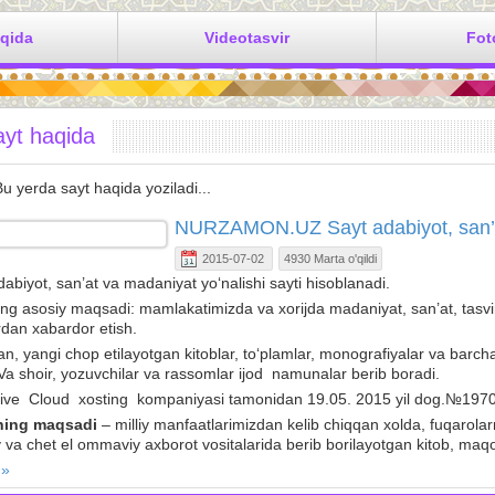
aqida
Videotasvir
Fot
ayt haqida
u yerda sayt haqida yoziladi...
NURZAMON.UZ Sayt adabiyot, san’at
2015-07-02
4930 Marta o'qildi
abiyot, san’at va madaniyat yo‘nalishi sayti hisoblanadi.
g asosiy maqsadi: mamlakatimizda va xorijda madaniyat, san’at, tasvir
rdan xabardor etish.
, yangi chop etilayotgan kitoblar, to‘plamlar, monografiyalar va barc
Va shoir, yozuvchilar va rassomlar ijod namunalar berib boradi.
tive Cloud xosting kompaniyasi tamonidan 19.05. 2015 yil dog.№19708
ing maqsadi
– milliy manfaatlarimizdan kelib chiqqan xolda, fuqarolarn
 va chet el ommaviy axborot vositalarida berib borilayotgan kitob, maqo
 »