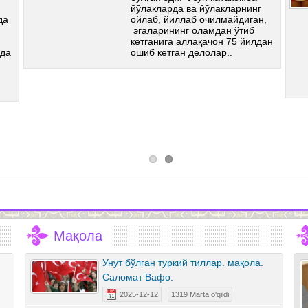
йўлакларда ва йўлакларнинг
да
ойлаб, йиллаб очилмайдиган,
эгаларининг оламдан ўтиб
кетганига аллақачон 75 йилдан
ада
ошиб кетган делолар..
Мақола
Унут бўлган туркий тиллар. мақола.
Саломат Вафо.
2025-12-12
1319 Marta o'qildi