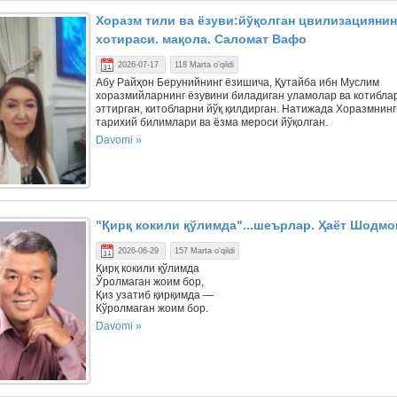
Хоразм тили ва ёзуви:йўқолган цвилизациянин
хотираси. мақола. Саломат Вафо
2026-07-17
118 Marta o'qildi
Абу Райҳон Берунийнинг ёзишича, Қутайба ибн Муслим
хоразмийларнинг ёзувини биладиган уламолар ва котибла
эттирган, китобларни йўқ қилдирган. Натижада Хоразмнинг
тарихий билимлари ва ёзма мероси йўқолган.
Davomi »
"Қирқ кокили қўлимда"...шеърлар. Ҳаёт Шодмо
2026-06-29
157 Marta o'qildi
Қирқ кокили қўлимда
Ўролмаган жоим бор,
Қиз узатиб қирқимда —
Кўролмаган жоим бор.
Davomi »