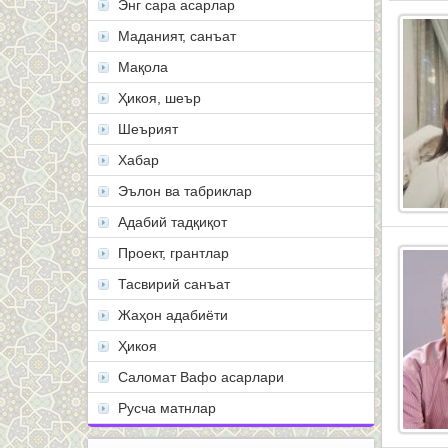
Энг сара асарлар
Маданият, санъат
Мақола
Ҳикоя, шеър
Шеърият
Хабар
Эълон ва табриклар
Адабий тадқиқот
Проект, грантлар
Тасвирий санъат
Жаҳон адабиёти
Ҳикоя
Саломат Вафо асарлари
Русча матнлар