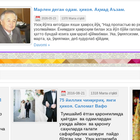
Марлен деган одам. ҳикоя. Аҳмад Аъзам.
2026-05-15
1370 Marta o'qildi
Узоқ йўлга китобдан яхши ҳамроҳ йўқ, “Над пропастью во р
узолмайман. Ёнимдаги ҳамроҳим билан эса йўл бўйи гапл
ҳатто бундай юзига ҳам қараб қўймабман. Ука, ўқияпсизми,
марта, ҳа, ўқияпман, деб ғудурлаб қўйдим,
Davomi »
2016-08-21
1318 Marta o'qildi
Л
75 йиллик чинқириқ. янги
ҳикоя. Саломат Вафо
р
Тумшайиб ётган қаронғиликда
ҳаётдан ва одамлардан
узоқда айвон ва қаронғу
ача
саҳнларда ғалати
сафарбарлик шовури пайдо
бўлган эди. Узун катакомба