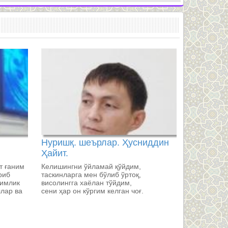
Нуришқ. шеърлар. Ҳусниддин
Ҳайит.
т ғаним
Келишингни ўйламай қўйдим,
риб
таскинларга мен бўлиб ўртоқ,
жимлик
висолингга хаёлан тўйдим,
ллар ва
сени ҳар он кўргим келган чоғ.
ўзига уй
амушлар
н бу