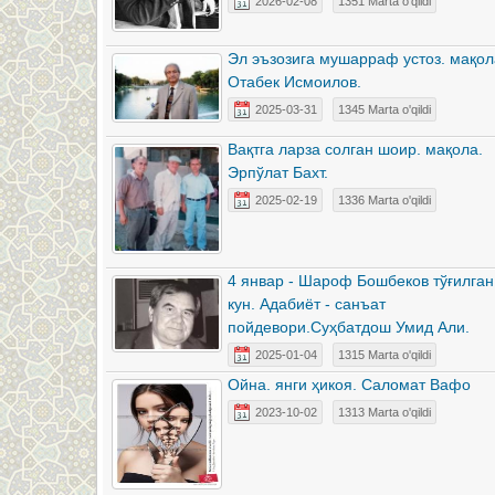
2026-02-08
1351 Marta o'qildi
Эл эъзозига мушарраф устоз. мақол
Отабек Исмоилов.
2025-03-31
1345 Marta o'qildi
Вақтга ларза солган шоир. мақола.
Эрпўлат Бахт.
2025-02-19
1336 Marta o'qildi
4 январ - Шароф Бошбеков тўғилган
кун. Адабиёт - санъат
пойдевори.Суҳбатдош Умид Али.
2025-01-04
1315 Marta o'qildi
Ойна. янги ҳикоя. Саломат Вафо
2023-10-02
1313 Marta o'qildi