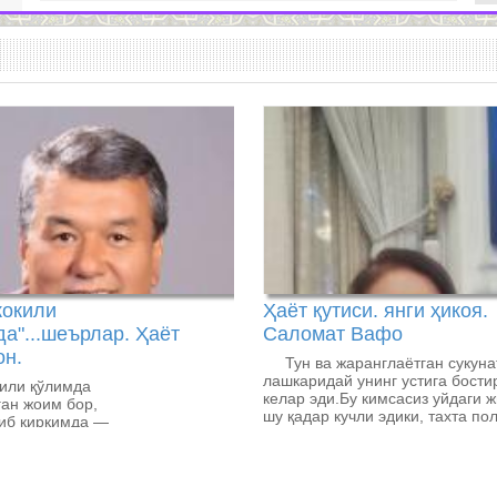
кокили
Ҳаёт қутиси. янги ҳикоя.
а"...шеърлар. Ҳаёт
Саломат Вафо
н.
Тун ва жаранглаётган сукуна
лашкаридай унинг устига бости
кили қўлимда
келар эди.Бу кимсасиз уйдаги 
ан жоим бор,
шу қадар кучли эдики, тахта по
тиб қирқимда —
фанер шифтлар қарсиллаб
ган жоим бор.
кетар,кўпдан бери бу масканни 
қилиб олган сичқонлар ва кал
гала-гала бўлиб шифтда у ёқда