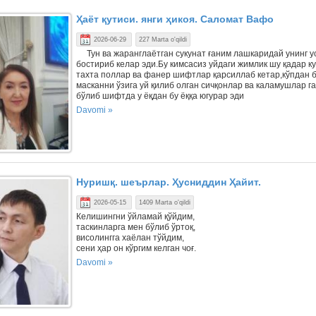
Ҳаёт қутиси. янги ҳикоя. Саломат Вафо
2026-06-29
227 Marta o'qildi
Тун ва жаранглаётган сукунат ғаним лашкаридай унинг у
бостириб келар эди.Бу кимсасиз уйдаги жимлик шу қадар ку
тахта поллар ва фанер шифтлар қарсиллаб кетар,кўпдан 
масканни ўзига уй қилиб олган сичқонлар ва каламушлар г
бўлиб шифтда у ёқдан бу ёққа югурар эди
Davomi »
Нуришқ. шеърлар. Ҳусниддин Ҳайит.
2026-05-15
1409 Marta o'qildi
Келишингни ўйламай қўйдим,
таскинларга мен бўлиб ўртоқ,
висолингга хаёлан тўйдим,
сени ҳар он кўргим келган чоғ.
Davomi »