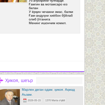
Ўз атрофини чулғарди.
Ғамгин ва мотамсаро юз
билан
У ёрқин чечакни эмас, балки
Ғам-андуҳни хиёбон бўйлаб
олиб ўтганига
Менинг ишончим комил.
Ҳикоя, шеър
Марлен деган одам. ҳикоя. Аҳмад
Аъзам.
2026-05-15
1370 Marta o'qildi