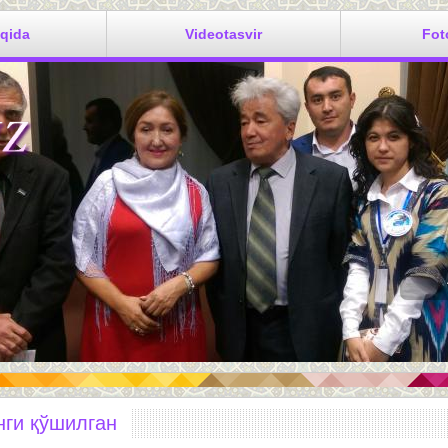
aqida
Videotasvir
Fot
S
нги қўшилган