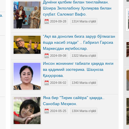
Дунёни қалбим билан тинглайман.
Шоира Зилолабону Ҳолиқова билан
суҳбат. Саломат Вафо.
а.
2024-09-28
1314 Marta o'qildi
“Ақл ва донолик бизга зарур бўлмаган
ёшда насиб этади” .. Габриэл Гарсиа
Маркесдан иқтибослар.
2024-09-08
1322 Marta o'qildi
Инсон жонининг табиати ҳақида янги
ва қадимий эзотерика. Шаҳноза
Қаҳҳорова.
2024-06-02
1340 Marta o'qildi
Яна бир "Тирик сайёра" ҳақида..
Санобар Меҳмон.
2024-05-25
1304 Marta o'qildi