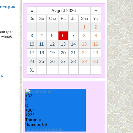
г тирик
«
Avgust 2026
»
Du
Se
Cho
Pa
Ju
Sha
Ya
1
2
рни қатл
3
4
5
6
7
8
9
 кўплаб
10
11
12
13
14
15
16
17
18
19
20
21
22
23
24
25
26
27
28
29
30
31
н.
+
33
°
C
+
36°
+
23°
Ташкент
Четверг, 06
Прогноз на неделю