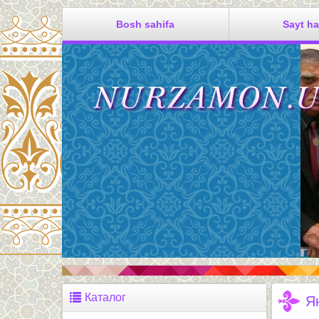
Bosh sahifa
Sayt h
Каталог
Я