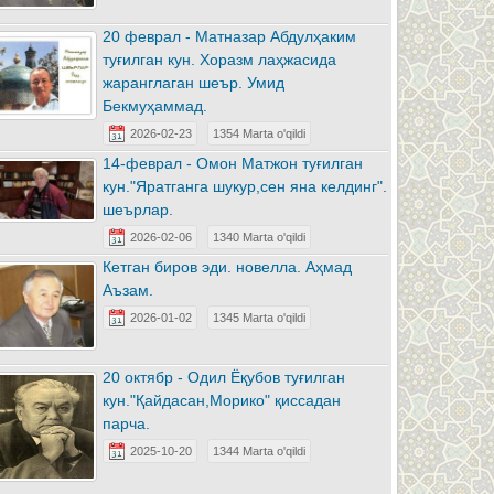
20 феврал - Матназар Абдулҳаким
туғилган кун. Хоразм лаҳжасида
жаранглаган шеър. Умид
Бекмуҳаммад.
2026-02-23
1354 Marta o'qildi
14-феврал - Омон Матжон туғилган
кун."Яратганга шукур,сен яна келдинг".
шеърлар.
2026-02-06
1340 Marta o'qildi
Кетган биров эди. новелла. Аҳмад
Аъзам.
2026-01-02
1345 Marta o'qildi
20 октябр - Одил Ёқубов туғилган
кун."Қайдасан,Морико" қиссадан
парча.
2025-10-20
1344 Marta o'qildi