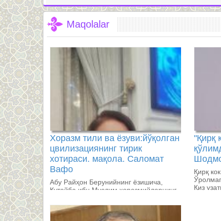
Maqolalar
Хоразм тили ва ёзуви:йўқолган
"Қирқ 
цвилизациянинг тирик
қўлимд
хотираси. мақола. Саломат
Шодмо
Вафо
Қирқ ко
Ўролмаг
Абу Райҳон Берунийнинг ёзишича,
Қиз уза
Қутайба ибн Муслим хоразмийларнинг
Кўролма
ёзувини биладиган уламолар ва
котибларни қатл эттирган, китобларни
йўқ қилдирган. Натижада Хоразмнинг