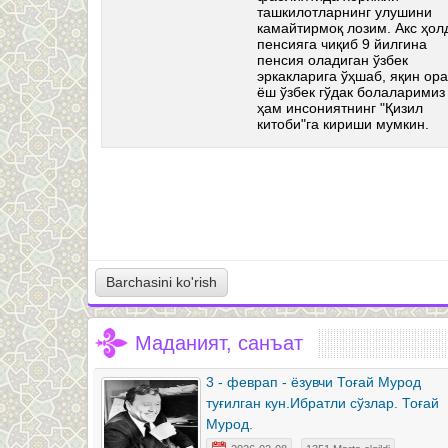
ташкилотларнинг улушини
иб қолган
камайтирмоқ лозим. Акс ҳол
а
пенсияга чиқиб 9 йилгина
б келади".
пенсия оладиган ўзбек
эркакларига ўҳшаб, яқин ор
ёш ўзбек гўдак болаларимиз
ҳам инсониятнинг "Қизил
китоби"га кириши мумкин.
Barchasini ko'rish
Маданият, санъат
3 - феврап - ёзувчи Тоғай Мурод
туғилган кун.Ибратли сўзлар. Тоғай
Мурод.