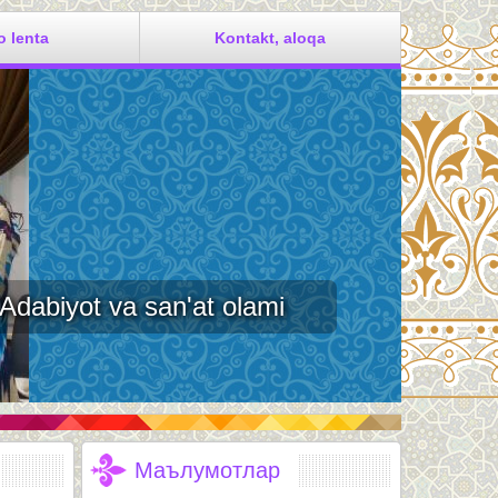
o lenta
Kontakt, aloqa
he'riyat olamiga marhabo.
Маълумотлар