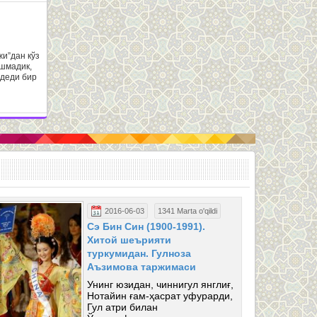
жи”дан кўз
ашмадик,
 деди бир
2016-06-03
1341 Marta o'qildi
Сэ Бин Син (1900-1991).
Хитой шеърияти
туркумидан. Гулноза
Аъзимова таржимаси
Унинг юзидан, чиннигул янглиғ,
Нотайин ғам-ҳасрат уфурарди,
Гул атри билан