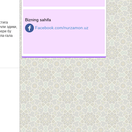
Bizning sahifa
стига
чли эдики,
Facebook.com/nurzamon.uz
бери бу
ала-гала