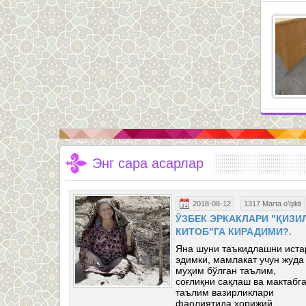
Энг сара асарлар
Marta o'qildi
2018-08-12
1317 Marta o'qildi
ги ҳикоя.
ЎЗБЕК ЭРКАКЛАРИ "ҚИЗИ
КИТОБ"ГА КИРАДИМИ?.
ни баланд
Яна шуни таъкидлашни иста
боқди. “Мени
эдимки, мамлакат учун жуда
 мен энди бу
муҳим бўлган таълим,
арга,
соғлиқни сақлаш ва мактабг
олмайман.
таълим вазирликлари
 денгиз
фаолиятида хорижий