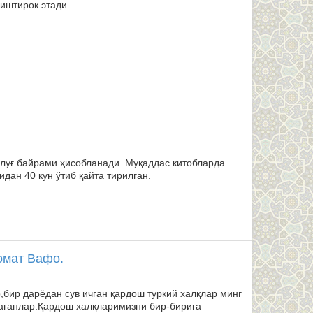
иштирок этади.
улуғ байрами ҳисобланади. Муқаддас китобларда
дан 40 кун ўтиб қайта тирилган.
омат Вафо.
бир дарёдан сув ичган қардош туркий халқлар минг
аганлар.Қардош халқларимизни бир-бирига