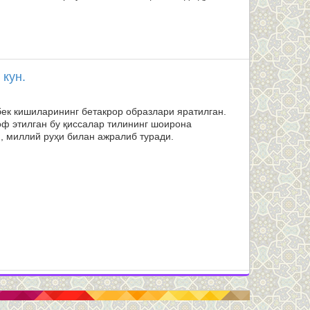
 кун.
ўзбек кишиларининг бетакрор образлари яратилган.
оф этилган бу қиссалар тилининг шоирона
, миллий руҳи билан ажралиб туради.