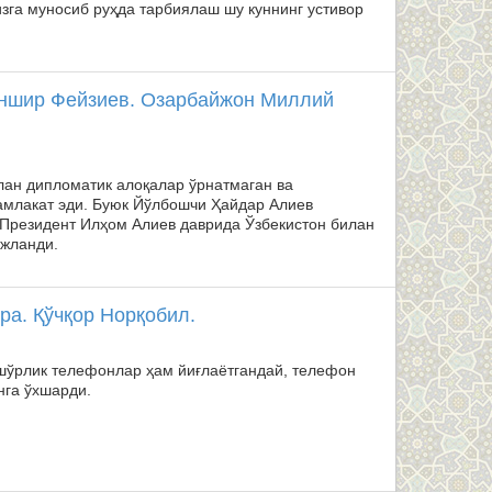
га муносиб руҳда тарбиялаш шу куннинг устивор
аншир Фейзиев. Озарбайжон Миллий
ан дипломатик алоқалар ўрнатмаган ва
амлакат эди. Буюк Йўлбошчи Ҳайдар Алиев
Президент Илҳом Алиев даврида Ўзбекистон билан
ожланди.
ра. Қўчқор Норқобил.
 шўрлик телефонлар ҳам йиғлаётгандай, телефон
нга ўхшарди.