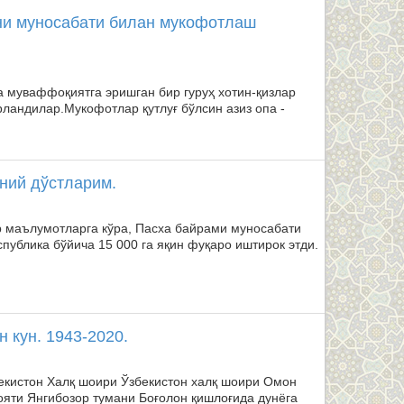
уни муносабати билан мукофотлаш
а муваффоқиятга эришган бир гуруҳ хотин-қизлар
ландилар.Мукофотлар қутлуғ бўлсин азиз опа -
оний дўстларим.
р маълумотларга кўра, Пасха байрами муносабати
публика бўйича 15 000 га яқин фуқаро иштирок этди.
 кун. 1943-2020.
бекистон Халқ шоири Ўзбекистон халқ шоири Омон
яти Янгибозор тумани Боғолон қишлоғида дунёга