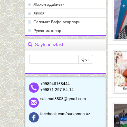
Жаҳон адабиёти
Ҳикоя
Саломат Вафо асарлари
Русча матнлар
Saytdan izlash
+998946168444
+99871 297-54-14
salomat8803@gmail.com
facebook.com/nurzamon.uz