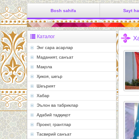
Bosh sahifa
Sayt h
Каталог
Х
Энг сара асарлар
Маданият, санъат
Мақола
Ҳикоя, шеър
Шеърият
Хабар
Эълон ва табриклар
Адабий тадқиқот
Проект, грантлар
Тасвирий санъат