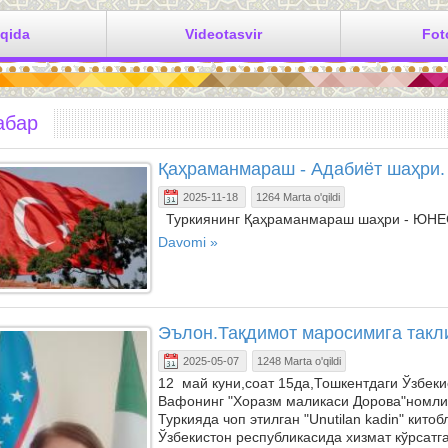
aqida
Videotasvir
Fot
абар
Қаҳраманмараш - Адабиёт шаҳри.
2025-11-18
1264 Marta o'qildi
Туркиянинг Қаҳраманмараш шаҳри - ЮНЕС
Davomi »
Эълон.Тақдимот маросимига такл
2025-05-07
1248 Marta o'qildi
12 май куни,соат 15да,Тошкентдаги Ўзбек
Вафонинг "Хоразм маликаси Дорова"номли 
Туркияда чоп этилган "Unutilan kadin" кит
Ўзбекистон республикасида хизмат кўрсат