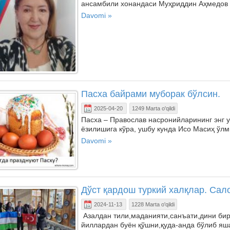
ансамбили хонандаси Муҳриддин Аҳмедов 
Davomi »
Пасха байрами муборак бўлсин.
2025-04-20
1249 Marta o'qildi
Пасха – Православ насронийларининг энг 
ёзилишига кўра, ушбу кунда Исо Масиҳ ўлми
Davomi »
Дўст қардош туркий халқлар. Сал
2024-11-13
1228 Marta o'qildi
Азалдан тили,маданияти,санъати,дини бир,
йиллардан буён қўшни,қуда-анда бўлиб яш