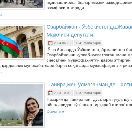
яқинлаштириш, ёшларимизни аждодларимиз
вазифасига киради.
 »
Озарбайжон - Ўзбекистонда.Жав
Мажлиси депутати.
2024-06-13
1241 Marta o'qildi
Ўша йилларда Ўзбекистон, Арманистон бил
Озарбайжонни қўллаб-қувватлаган ягона м
сиёсатини муваффақиятли давом эттирган 
к, қардошлик муносабатлари барча соҳаларда муваффақиятли рив
 »
"Ганира,мен ўлмаганман,де". Хоти
2023-10-02
1237 Marta o'qildi
Назаримда Ганиранинг дўстлари тугул, шу
ойналаридан кўзёшлар тирқираб отилаётга
Davomi »