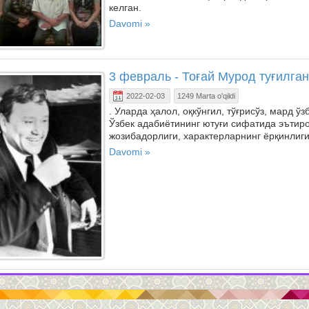
келган.
Davomi »
3 февраль - Тоғай Мурод туғилган
2022-02-03
1249 Marta o'qildi
. Уларда ҳалол, оқкўнгил, тўғрисўз, мард 
Ўзбек адабиётининг ютуғи сифатида эътир
жозибадорлиги, характерларнинг ёрқинлиги
Davomi »