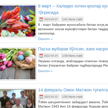
8 март – Халқаро хотин-қизлар к
тўғрисида.
2023-03-07
1241 Marta o'qildi
8 - март байрами муносабати билан ютуқ в
ватаннинг юксак мукофотлари билан тақдир
сингиллар.
Davomi »
Пасха муборак бўлсин, азиз наср
2022-04-24
1238 Marta o'qildi
Умуман олганда, жойлардан олинган тезко
билан ўтказилган байрам тадбирларида Рес
Davomi »
14 февраль Омон Матжон туғилган
2022-02-15
1230 Marta o'qildi
Ўзбек шеъриятининг забардаст вакили, Ўз
Матжон 1943 йил 14 февралда Хоразм вило