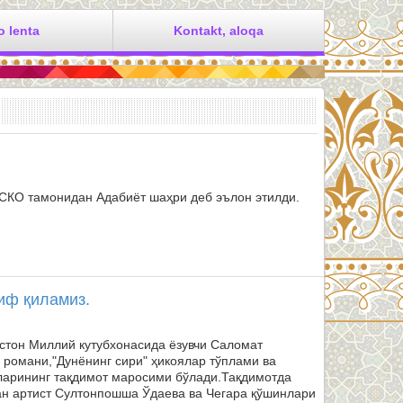
o lenta
Kontakt, aloqa
КО тамонидан Адабиёт шаҳри деб эълон этилди.
иф қиламиз.
истон Миллий кутубхонасида ёзувчи Саломат
романи,"Дунёнинг сири" ҳикоялар тўплами ва
обларининг тақдимот маросими бўлади.Тақдимотда
ган артист Султонпошша Ўдаева ва Чегара қўшинлари