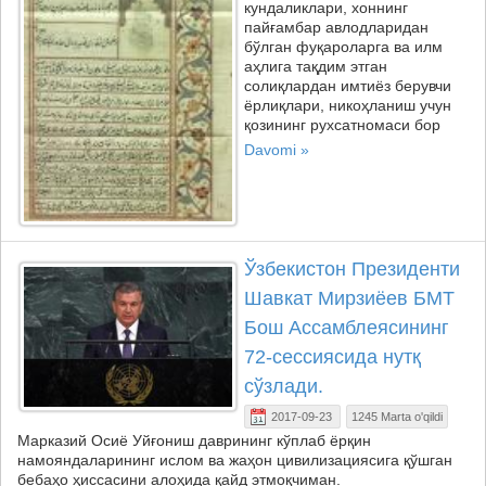
кундаликлари, хоннинг
пайғамбар авлодларидан
бўлган фуқароларга ва илм
аҳлига тақдим этган
солиқлардан имтиёз берувчи
ёрлиқлари, никоҳланиш учун
қозининг рухсатномаси бор
Davomi »
Ўзбекистон Президенти
Шавкат Мирзиёев БМТ
Бош Ассамблеясининг
72-сессиясида нутқ
сўзлади.
2017-09-23
1245 Marta o'qildi
Марказий Осиё Уйғониш даврининг кўплаб ёрқин
намояндаларининг ислом ва жаҳон цивилизациясига қўшган
бебаҳо ҳиссасини алоҳида қайд этмоқчиман.