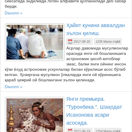
сиёсатида эндиликда лотин алфавити қўлланилади деб хабар
берди.
Davomi »
Ҳайит кунини аввалдан
эълон қилиш.
2017-08-20
1235 Marta o'qildi
Асрлар давомида мусулмонлар
орасида янги ой бошланишига
астрономик ҳисоб-китоблар
эмас, балки янги ойнинг инсон
кўзи ёхуд астрономик ускунлалар билан кўрилиши асос бўлиб
келган. Ҳозиргача мусулмон ўлкаларда янги ой кўринишига
қараб ҳижрий ой бошлангани эълон қилинади.
Davomi »
Янги премьера.
"Туронбека.". Шаҳодат
Исахонова асари
асосида.
2017-06-19
1254 Marta o'qildi