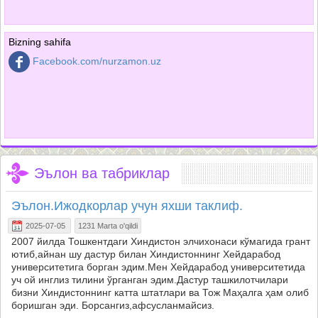
Bizning sahifa
Facebook.com/nurzamon.uz
Эълон ва табриклар
Эълон.Ижодкорлар учун яхши таклиф.
2025-07-05
1231 Marta o'qildi
2007 йилда Тошкентдаги Хиндистон элчихонаси кўмагида грант
ютиб,айнан шу дастур билан Хиндистоннинг Хейдарабод
университетига борган эдим.Мен Хейдарабод университетида
уч ой инглиз тилини ўрганган эдим.Дастур ташкилотчилари
бизни Хиндистоннинг катта штатлари ва Тож Маҳалга ҳам олиб
боришган эди. Борсангиз,афсусланмайсиз.