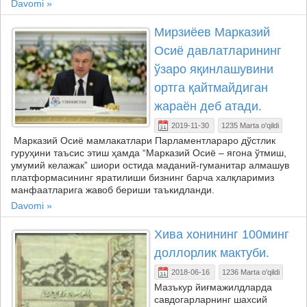
Davomi »
Мирзиёев Марказий
Осиё давлатларининг
ўзаро яқинлашувини
ортга қайтмайдиган
жараён деб атади.
2019-11-30
1235 Marta o'qildi
Марказий Осиё мамлакатлари Парламентлараро дўстлик
гуруҳини таъсис этиш ҳамда “Марказий Осиё – ягона ўтмиш,
умумий келажак” шиори остида маданий-гуманитар алмашув
платформасининг яратилиши бизнинг барча халқларимиз
манфаатларига жавоб бериши таъкидланди.
Davomi »
Хива хонининг 100минг
доллорлик мактуби.
2018-06-16
1236 Marta o'qildi
Мазъкур йиғмажилдларда
савдогарларнинг шахсий