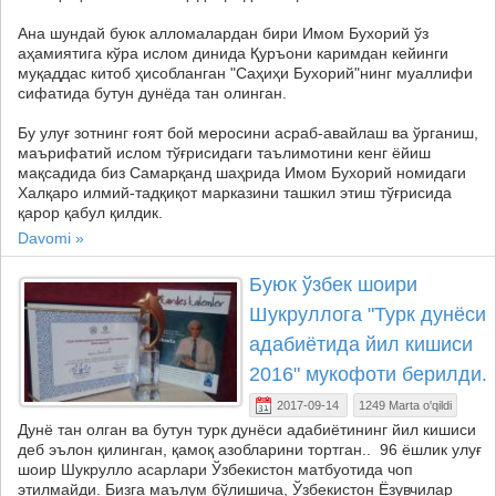
Ана шундай буюк алломалардан бири Имом Бухорий ўз
аҳамиятига кўра ислом динида Қуръони каримдан кейинги
муқаддас китоб ҳисобланган "Саҳиҳи Бухорий"нинг муаллифи
сифатида бутун дунёда тан олинган.
Бу улуғ зотнинг ғоят бой меросини асраб-авайлаш ва ўрганиш,
маърифатий ислом тўғрисидаги таълимотини кенг ёйиш
мақсадида биз Самарқанд шаҳрида Имом Бухорий номидаги
Халқаро илмий-тадқиқот марказини ташкил этиш тўғрисида
қарор қабул қилдик.
Davomi »
Буюк ўзбек шоири
Шукруллога "Турк дунёси
адабиётида йил кишиси
2016" мукофоти берилди.
2017-09-14
1249 Marta o'qildi
Дунё тан олган ва бутун турк дунёси адабиётининг йил кишиси
деб эълон қилинган, қамоқ азобларини тортган.. 96 ёшлик улуғ
шоир Шукрулло асарлари Ўзбекистон матбуотида чоп
этилмайди. Бизга маълум бўлишича, Ўзбекистон Ёзувчилар