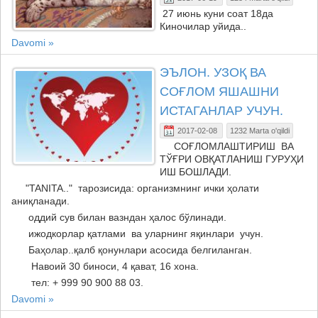
27 июнь куни соат 18да
Киночилар уйида..
Davomi »
ЭЪЛОН. УЗОҚ ВА
СОҒЛОМ ЯШАШНИ
ИСТАГАНЛАР УЧУН.
2017-02-08
1232 Marta o'qildi
СОҒЛОМЛАШТИРИШ ВА
ТЎҒРИ ОВҚАТЛАНИШ ГУРУҲИ
ИШ БОШЛАДИ.
"TANITA.." тарозисида: организмнинг ички ҳолати
аниқланади.
оддий сув билан вазндан ҳалос бўлинади.
ижодкорлар қатлами ва уларнинг яқинлари учун.
Баҳолар..қалб қонунлари асосида белгиланган.
Навоий 30 биноси, 4 қават, 16 хона.
тел: + 999 90 900 88 03.
Davomi »