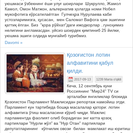
уюшмаси ўзбекнинг ёши улуғ шоирлари Шукрулло, Жамол
Камол, Омон Матжон, альтернатив ҳолатда номи Нобел
мукофотига кўрсатилаётган Гулчеҳра Нурулаева каби
устозларимизга, ҳусасан, мен Саломат Вафога ҳам эшигини
қаттиқ ёпган. Биз "қора рўйхат"даги ижодкорлар ..гуноҳимиз
нелигини англамасдан..уйсиз шоирдек қимтиниб 25 йилки,
уюшма эшиги олдида мунғайиб турибмиз.
Davomi »
Қозоғистон лотин
алфавитини қабул
қилди.
2017-09-13
1239 Marta o'qildi
Кеча, 12 сентябрь куни
Россиянинг "Мир24" TV си
эрталабки янгиликлар блокида
Қозоғистон Парламент Мажлисидан репортаж намойиш этди.
Парламент кун тартибида бошқа масалалар қатори: лотин
алфавитига ўтиш масаласини кўриб чиқди. Мажлис
парламентда фаолият олиб борадиган энг катта қозоқ
партиялари "Нурли жўл" ва "Нур Отан" партиялари
депутатларининг кўпчилик овози билан мамлакат иш юритиш