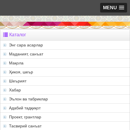
MENU
Каталог
Энг сара асарлар
Маданият, санъат
Мақола
Ҳикоя, шеър
Шеърият
Хабар
Эълон ва табриклар
Адабий тадқиқот
Проект, грантлар
Тасвирий санъат