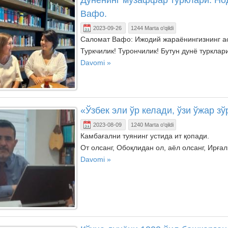
Дунёнинг музаффар турклари. Но
Вафо.
2023-09-26
1244 Marta o'qildi
Саломат Вафо: Ижодий жараёнингизнинг а
Туркчилик! Турончилик! Бутун дунё турклар
Davomi »
«Ўзбек эли ўр келади, ўзи ўжар з
2023-08-09
1240 Marta o'qildi
Камбағални туянинг устида ит қопади.
От олсанг, Обоқлидан ол, аёл олсанг, Ирға
Davomi »