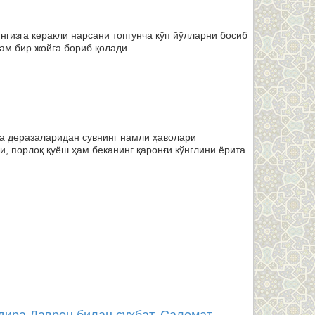
нгизга керакли нарсани топгунча кўп йўлларни босиб
ҳам бир жойга бориб қолади.
тта деразаларидан сувнинг намли ҳаволари
и, порлоқ қуёш ҳам беканинг қаронғи кўнглини ёрита