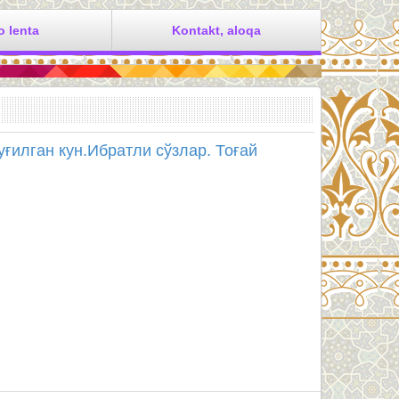
o lenta
Kontakt, aloqa
уғилган кун.Ибратли сўзлар. Тоғай