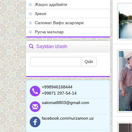
Жаҳон адабиёти
Ҳикоя
Саломат Вафо асарлари
Русча матнлар
Saytdan izlash
+998946168444
+99871 297-54-14
salomat8803@gmail.com
facebook.com/nurzamon.uz