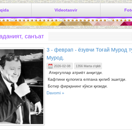
aqida
Videotasvir
Fot
аданият, санъат
3 - феврап - ёзувчи Тоғай Мурод т
Мурод.
2026-02-08
1356 Marta o'qildi
Атиргуллар атриёт анқитди.
Кафтини қулоғига елпана қилиб эшитди.
Ботир фирқанинг кўкси қизиди.
Davomi »