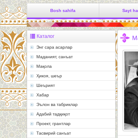
Bosh sahifa
Sayt h
Каталог
М
Энг сара асарлар
Маданият, санъат
Мақола
Ҳикоя, шеър
Шеърият
Хабар
Эълон ва табриклар
Адабий тадқиқот
Проект, грантлар
Тасвирий санъат