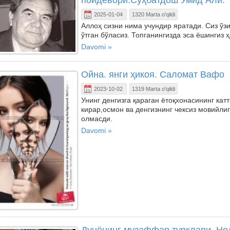
2025-01-04
1320 Marta o'qildi
Аллоҳ сизни нима учундир яратади. Сиз ўзи
ўтган бўласиз. Топганингизда эса ёшингиз 
Davomi »
Ойна. янги ҳикоя. Саломат Вафо
2023-10-02
1319 Marta o'qildi
Унинг денгизга қараган ётоқхонасининг ка
кирар,осмон ва денгизнинг чексиз мовийлиг
олмасди.
Davomi »