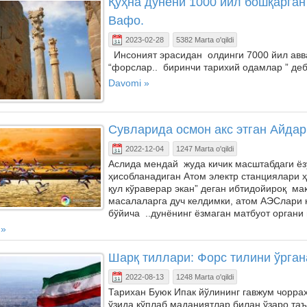
Қўҳна дунёни 1000 йил бошқарган
Вафо.
2023-02-28
5382 Marta o'qildi
Инсоният эрасидан олдинги 7000 йил авв
“форслар.. биринчи тарихий одамлар ” деб
Davomi »
Сувларида осмон акс этган Айдар
2022-12-04
1247 Marta o'qildi
Аслида мендай жуда кичик масштабдаги ёз
ҳисобланадиган Атом электр станциялари 
қул кўраверар экан” деган ибтидойироқ м
масалаларга дуч келдимки, атом АЭСлари 
бўйича ..дунёнинг ёзмаган матбуот органи 
 »
Шарқ тиллари: Форс тилини ўрга
2022-08-13
1248 Marta o'qildi
Тарихан Буюк Ипак йўлининг гавжум чорра
ўзида кўплаб маданиятлар билан ўзаро таъ