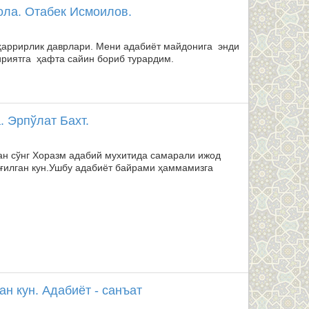
ола. Отабек Исмоилов.
уҳаррирлик даврлари. Мени адабиёт майдонига энди
ириятга ҳафта сайин бориб турардим.
. Эрпўлат Бахт.
ан сўнг Хоразм адабий мухитида самарали ижод
ўғилган кун.Ушбу адабиёт байрами ҳаммамизга
н кун. Адабиёт - санъат