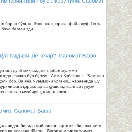
 империя тили - буюк Форс тили. Саломат
ал барпо бўлган Эрон халқларига файласуф Гегел
 баҳо берган эди.
кўл тақдири..не кечар?. Саломат Вафо
увчига дунё миқёсидаги глобал муаммо
ҳақида ёзишга йўл бўлсин. Аммо ўзбекнинг “ўлмаган
ақоли бор. Ва яна муаммони ўрганиш жараёнида шу
қурилишига қаршилар ва қўшиладиганлар гуруҳи
ва ёзмаган мухбири қолмаган экан.
намиз. Саломат Вафо.
ҳаларидан бирида жойлашган юртимиз бир вақтнинг
сир ва алоқада бўлган. Бағрикенглик халқимиз