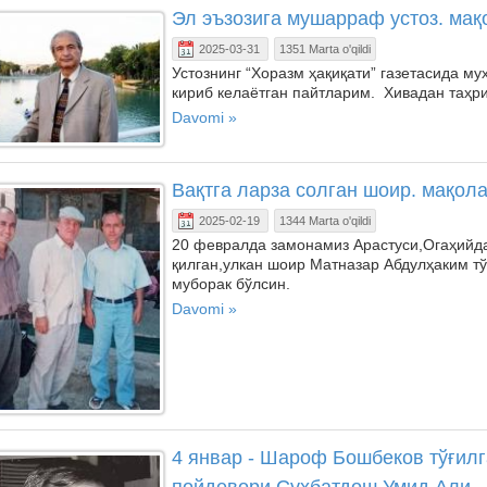
Эл эъзозига мушарраф устоз. мақ
2025-03-31
1351 Marta o'qildi
Устознинг “Хоразм ҳақиқати” газетасида м
кириб келаётган пайтларим. Хивадан таҳр
Davomi »
Вақтга ларза солган шоир. мақола
2025-02-19
1344 Marta o'qildi
20 февралда замонамиз Арастуси,Огаҳийд
қилган,улкан шоир Матназар Абдулҳаким т
муборак бўлсин.
Davomi »
4 январ - Шароф Бошбеков тўғилга
пойдевори.Суҳбатдош Умид Али.