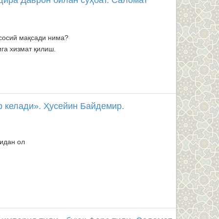
дира Даврон билан суҳбат. Саломат
сосий мақсади нима?
ига хизмат қилиш.
ўр келади». Ҳусейин Байдемир.
лидан ол