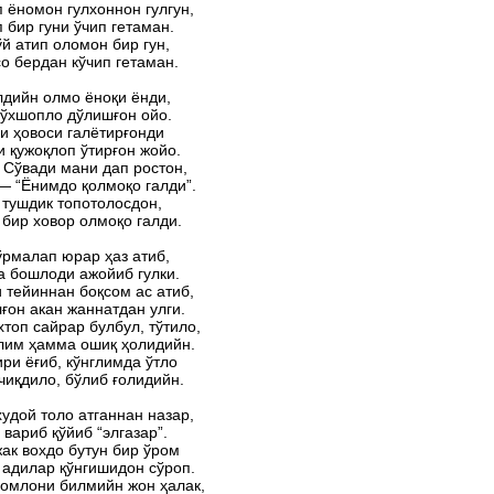
 ёномон гулхоннон гулгун,
 бир гуни ўчип гетаман.
ўй атип оломон бир гун,
о бердан кўчип гетаман.
лдийн олмо ёноқи ёнди,
 ўхшопло дўлишғон ойо.
и ҳовоси галётирғонди
 қужоқлоп ўтирғон жойо.
 Сўвади мани дап ростон,
— “Ёнимдо қолмоқо галди”.
тушдик топотолосдон,
 бир ховор олмоқо галди.
рмалап юрар ҳаз атиб,
а бошлоди ажойиб гулки.
 тейиннан боқсом ас атиб,
лғон акан жаннатдан улги.
топ сайрар булбул, тўтило,
лим ҳамма ошиқ ҳолидийн.
ри ёғиб, кўнглимда ўтло
чиқдило, бўлиб ғолидийн.
удой толо атганнан назар,
 вариб қўйиб “элгазар”.
ак вохдо бутун бир ўром
адилар қўнгишидон сўроп.
домлони билмийн жон ҳалак,