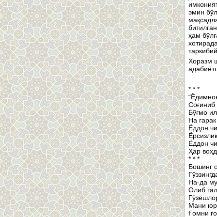
имконият
эмин бўл
мақсадл
битилган
ҳам бўлг
хотирада
таркибий
Хоразм ш
адабиётш
* * *
“Ёдимнон
Соғиниб 
Бўғмо ил
На гарак
Ёддон ч
Ёрсизлиқ
Ёддон чи
Ҳар воҳд
* * *
Бошинг о
Гўззингд
На-да м
Олиб гал
Гўзёшлор
Мани юр
Ғомни ғ