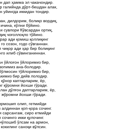
н дап ҳамма эл чакачондир.
р галийнда дўрт-бешдан алак,
н уйингда иккидан тондир.
ан, дилдорим, болиқо вордиқ,
ичина, кўлни бўйино.
и сувлори Кўвсардан ортиқ,
иқ чоғоллоқло тўйино.
рар ади қомиш қоллиқинг
 го созон, годо сўвганнан.
 чиқор ади ҳар бир болиқинг
го илиб сўвинганиннан.
н ўйлоғон ўйлоримиз бир,
зопимиз ана-болодир.
бўлмосин тўйлоримиз бир,
кимиз бир дийв лолодир.
 қўнор каптарларим, ёр,
г қўромни йохши гўради.
лан дўлғон даптарларим, ёр,
 жўромни йохши гўради.
ирмошип олип, гетмийди
 алдиннан қоп-қора сочинг.
 сaрсангам, сиро етмийди
 сочинго икки қулочинг.
 чўлошиб ўлсам на армон,
кокилинг саноқи вўлсин.