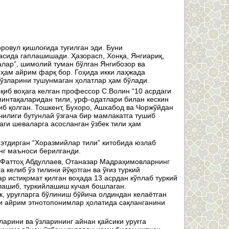
ровул қишлоғида туғилган эди. Буни
асида гаплашишади. Ҳазорасп, Хонқа, Янгиариқ,
салар”, шимолий туман бўлган Янгибозор ва
 ҳам айрим фарқ бор. Гоҳида икки лаҳжада
ўзларини тушунмаган ҳолатлар ҳам бўлади.
қиб воҳага келган профессор С.Волин “10 асрдаги
интақаларидан тили, урф-одатлари билан кескин
иб қолган. Тошкент, Бухоро, Ашхабод ва Чоржўйдан
чилиги бутунлай ўзгача бир мамлакатга тушиб
аги шеваларга асосланган ўзбек тили ҳам
этдирган “Хоразмийлар тили” китобида юзлаб
инг маъноси берилганди.
р Фаттоҳ Абдуллаев, Отаназар Мадраҳимовларнинг
келиб ўз тилини йўқотган ва ўғиз туркий
р истиқомат қилган воҳада 13 асрдан кўплаб туркий
нлашиб, туркийлашиш кучая бошлаган.
ак, уруғларга бўлиниш бўйича олдиндан келаётган
и айрим этнотопонимлар ҳолатида сақланганини
ларини ва ўзларининг айнан қайсики уруғга