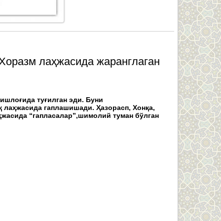
. Хоразм лаҳжасида жаранглаган
ишлоғида туғилган эди. Буни
қ лаҳжасида гаплашишади. Ҳазорасп, Хонқа,
аҳжасида “гапласалар”,шимолий туман бўлган