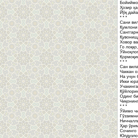
Бойиймо
Ҳозир ҳа
Йўқ дайа
* * *
Сани вил
Қумлони 
Санггарн
Қувонишд
Ховор ва
Го лоққо,
Ўйноқлоп
Қормоқин
* * *
Сан вила
Чаккан о
На учун 
Икки юра
Учакинга
Қўйлорин
Одинг би
Чиқонинг
* * *
Ўйимо ч
Гўззимни
Ниччалли
Ҳар ўрим
Сочинго
Юлдузло 