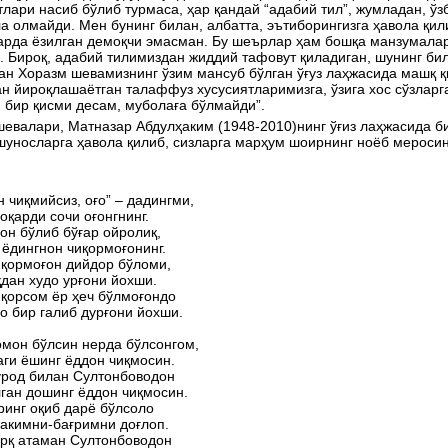
лари насиб бўлиб турмаса, ҳар қандай “адабий тил”, жумладан, ўз
а олмайди. Мен бунинг билан, албатта, эътиборингизга ҳавола қи
арда ёзилган демоқчи эмасман. Бу шеърлар ҳам бошқа манзумалар
. Бироқ, адабий тилимиздан жиддий тафовут қиладиган, шунинг бил
ан Хоразм шевамизнинг ўзим мансуб бўлган ўғуз лаҳжасида машқ 
н йироқлашаётган талаффуз хусусиятларимизга, ўзига хос сўзлар
 бир қисми десам, муболаға бўлмайди”.
евалари, Матназар Абдулҳаким (1948-2010)нинг ўғиз лаҳжасида б
уносларга ҳавола қилиб, сизларга марҳум шоирнинг ноёб меросин
 чиқмийсиз, оғо” – дадингми,
оқарди сочи оғонгнинг.
он бўлиб бўғар ойролиқ,
 ёдингнон чиқормоғонинг.
иқормоғон дийдор бўломи,
дан худо урғони йохши.
қорсом ёр ҳеч бўлмоғондо
о бир галиб дурғони йохши.
мон бўлсин нерда бўлсонгом,
аги ёшинг ёддон чиқмосин.
урод билан Султонбоводон
ган дошинг ёддон чиқмосин.
инг оқиб дарё бўлсоло
акимни-бағримни доғлоп.
орқ атаман Султонбоводон