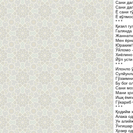
Сани дап
Сани дап
Ё сани т
Ё вўлмос
* * *
Қизил гу
Галянда
Жаннатн
Мен ёрни
Юраким!
Ўйломо 
Хиёлино 
Йўл усти
* * *
Илонло ў
Сулйунл
Гўззимни
Бу боғ о
Сани мох
Мани ҳо
Ишқ ёмғи
Гўкариб 
* * *
Қодийм х
Алака од
Ун алийж
Ўнгишар 
Ҳозир о