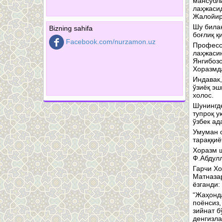
мансубли
лаҳжасид
Жалойир
Шу билан
Bizning sahifa
боғлиқ қ
Facebook.com/nurzamon.uz
Профессо
лаҳжасин
Янгибозо
Хоразмда
Индавак,
ўзиёқ эш
холос.
Шунингде
тупроқ у
ўзбек ад
Умуман о
тараққиё
Хоразм ш
Ф.Абдулл
Гарчи Хо
Матназар
ёзганди:
“Жаҳонда
поёнсиз,
зийнат б
денгизла