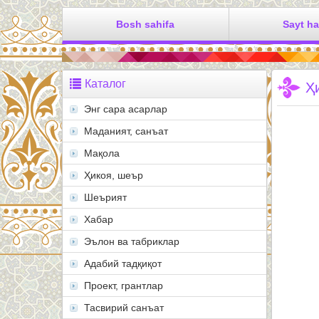
Bosh sahifa
Sayt h
Каталог
Ҳ
Энг сара асарлар
Маданият, санъат
Мақола
Ҳикоя, шеър
Шеърият
Хабар
Эълон ва табриклар
Адабий тадқиқот
Проект, грантлар
Тасвирий санъат