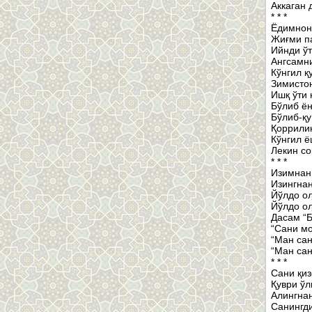
Аккаган 
* * *
Ёдимнон 
Жиғми па
Ийнди ўт
Ангсамни
Кўнгил қ
Зимистон
Ишқ ўти
Бўлиб ён
Бўлиб-қу
Қоррили
Кўнгил ё
Лекин со
* * *
Изимнан
Изингнан
Йўлдо ол
Йўлдо ол
Дасам “Б
“Сани мо
“Ман сан
“Ман сан
* * *
Сани қиз
Қуври ўл
Алингнан
Санингди