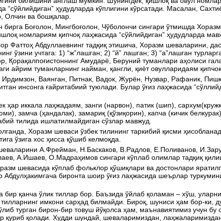
гини билишини англаш мумкин. Шунингдек, қишлоқ ва овул номлар
а “сўйлийдиган” ҳудудларда кўплигини кўрсатади. Масалан, Сахтиё
, Олчин ва бошқалар.
 бирга Боғолон, Мингбоғолон, Чўболончи сингари ўтмишда Хоразмд
ишлоқ номлариям қипчоқ лаҳжасида “сўйлийдиган” ҳудудларда мав
р Фаттоҳ Абдуллаевнинг тадқиқ этишича, Хоразм шеваларини, дастл
инг ўзини учтага: 1) “ж”лашган; 2) “й” лашган; 3) “а”лашган турла
р, Қорақалпоғистоннинг Амударё, Беруний туманлари аҳолиси гал
ги айрим туманларнинг найман, қангли, қиёт овулларидаям қипчо
 Ирдимзон, Ваянган, Питнак, Вадок, Журён, Нузвар, Рафаник, Пиш
итган инсонга ғайритабиий туюлади. Булар ўғиз лаҳжасида “сўлл
к ҳар иккала лаҳжадаям, занги (нарвон), патик (шип), сархум(кружк
юми), замча (ҳандалак), замариқ (қўзиқорин), капча (кичик белкурак)
абий тилида ишлатилмайдиган сўзлар мавжуд.
лганда, Хоразм шеваси ўзбек тилининг таркибий қисми ҳисобланад
тига ўзига хос ҳисса қўшиб келмоқда.
еваларини А.Фрейман, Н.Баскаков, В.Радлов, Е.Поливанов, И.Зару
аев, А.Ишаев, О.Мадраҳимов сингари кўплаб олимлар тадқиқ қили
разм шевасида кўплаб фольклор қўшиқлари ва достонлари яратилг
 Абдулҳакимгача биронта шоир ўғиз лаҳжасида шеърлар туркумини
 бир қанча ўлик тиллар бор. Баъзида ўйлаб қоламан – хўш, уларн
 тилларнинг имкони сарҳад билмайди. Бироқ, шуниси ҳам бор-ки, ду
ўлиб турган бирон-бир товуш йўқолса ҳам, маънавиятимиз учун бу
р қуриб қолади. Худди шундай, шеваларимиздан, лаҳжаларимиздан