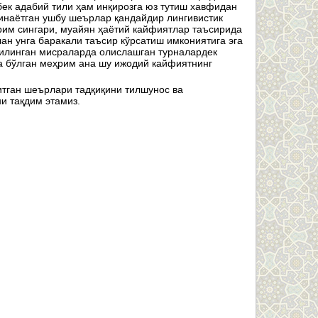
бек адабий тили ҳам инқирозга юз тутиш хавфидан
линаётган ушбу шеърлар қандайдир лингивистик
им сингари, муайян ҳаётий кайфиятлар таъсирида
ан унга баракали таъсир кўрсатиш имкониятига эга
қилинган мисраларда олислашган турналардек
га бўлган меҳрим ана шу ижодий кайфиятнинг
итган шеърлари тадқиқини тилшунос ва
и тақдим этамиз.