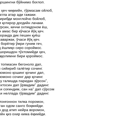
дошингни бўйнимо боғлоп.
ҳеч чиқмийн, гўрмасам ойлоб,
тла атар ади гажаки.
ирибди монглойчо бойлоб,
 қотирор доғдийн лачаки.
урсин, киччи охтиқдоном ёш,
 амас бир кўчаси йўқ ҳеч.
 юракда дик пешин қуёш
аваржак, ўчаси йўқ ҳеч.
 борётир ўмри гуним геч,
қ ёшлиқо сиро сороймос.
шоришдон тўхтомийди ҳеч,
ққолимни бири қороймос.
 топмасин бегоноло дап,
 сийириб галётир сочинг.
омоно қошинг қочинг дап,
омоно сочинг дар қочинг.
у галишда паридан зўрсон”,
хтосин дап ўрвадим” дадинг.
и соғиндим, сан на” дап сўрсом
и неллада гўрвадим” дадинг.
ғонғоннон тилка поромон,
ган одом санго боқмийди.
 дод атип нейра воромон,
йн қиз охир кима ёқмийди.