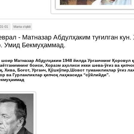
01-01
Marta o'qildi
еврал - Матназар Абдулҳаким туғилган кун
. Умид Бекмуҳаммад.
 шоир Матназар Абдулҳаким 1948 йилда Урганчнинг Қоровул қ
аётганимнинг боиси, Хоразм аҳолиси икки шева-ўғиз ва қипчо
қ, Хива, Боғот, Урганч, Қўшкўпир,Шовот туманиликлар ўғиз л
ор ва Гурланликлар қипчоқ лаҳжасида “сўйлийди”.
екмуҳаммад