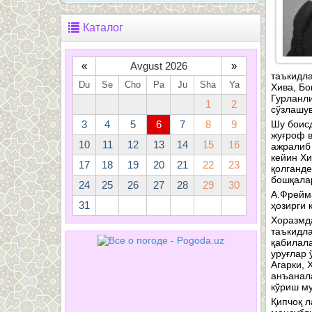
Каталог
«
Avgust 2026
»
таъкидла
Du
Se
Cho
Pa
Ju
Sha
Ya
Хива, Бо
Гурланли
1
2
сўзлашув
3
4
5
6
7
8
9
Шу боисд
жуғроф в
10
11
12
13
14
15
16
ажралиб 
кейин Хи
17
18
19
20
21
22
23
қолганде
бошқалар
24
25
26
27
28
29
30
А.Фрейма
31
ҳозирги 
Хоразмда
таъкидла
қабилала
уруғлар 
Агарки, 
анъанала
кўриш м
Қипчоқ л