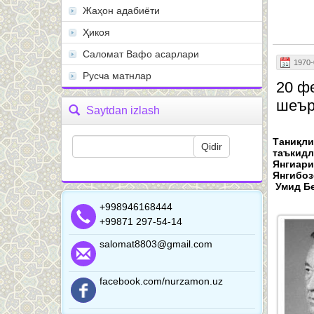
Жаҳон адабиёти
Ҳикоя
Саломат Вафо асарлари
1970-
Русча матнлар
20 ф
шеър
Saytdan izlash
Таниқли
таъкидл
Янгиари
Янгибоз
Умид Б
+998946168444
+99871 297-54-14
salomat8803@gmail.com
facebook.com/nurzamon.uz