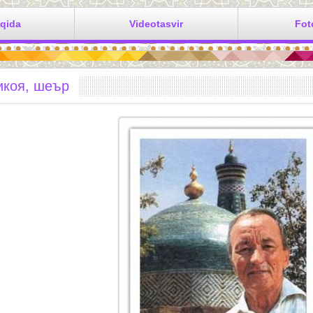
aqida
Videotasvir
Fot
икоя, шеър