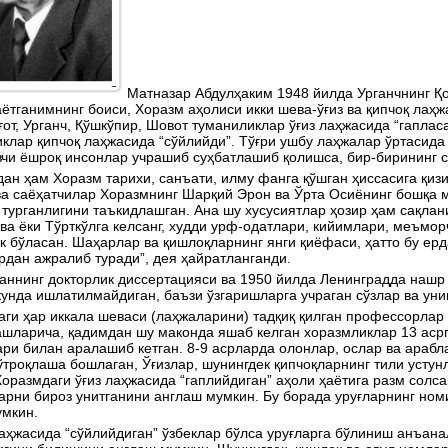
Матназар Абдулҳаким 1948 йилда Урганчнинг Қо
ётганимнинг боиси, Хоразм аҳолиси икки шева-ўғиз ва қипчоқ лаҳж
ғот, Урганч, Қўшкўпир, Шовот туманиликлар ўғиз лаҳжасида “гапла
клар қипчоқ лаҳжасида “сўйлийди”. Тўғри ушбу лаҳжалар ўртасида
чи ёшроқ инсонлар учрашиб суҳбатлашиб қолишса, бир-бирининг с
ан ҳам Хоразм тарихи, санъати, илму фанга қўшган ҳиссасига қизи
а саёҳатчилар Хоразмнинг Шарқий Эрон ва Ўрта Осиёнинг бошқа м
турганлигини таъкидлашган. Ана шу хусусиятлар ҳозир ҳам сақлан
ва ёки Тўрткўлга келсанг, худди урф-одатлари, кийимлари, меъмор
к бўласан. Шаҳарлар ва қишлоқларнинг янги қиёфаси, ҳатто бу ерд
дан ажралиб туради”, дея ҳайратланганди.
ннинг докторлик диссертацияси ва 1950 йилда Ленинградда нашр 
кунда ишлатилмайдиган, баъзи ўзгаришларга учраган сўзлар ва ун
ги ҳар иккала шеваси (лаҳжаларини) тадқиқ қилган профессорла
шларича, қадимдан шу маконда яшаб келган хоразмликлар 13 асрга 
ри билан аралашиб кетган. 8-9 асрларда олонлар, ослар ва арабла
ўтроқлаша бошлаган, Ўғизлар, шунингдек қипчоқларнинг тили усту
Хоразмдаги ўғиз лаҳжасида “гаплийдиган” аҳоли ҳаётига разм солс
рни бироз унитганини англаш мумкин. Бу борада уруғларнинг ном
умкин.
аҳжасида “сўйлийдиган” ўзбеклар бўлса уруғларга бўлиниш анъана