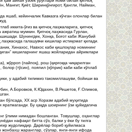
и ҳам айнан ўзбек уруғлари номи билан қипчоқ
н, Манғит, Қиёт, Ширинқўнғирот, Қангли, Найман,
а яшаб, кейинчалик Кавказга кўчган олонлар билан
жуд.
аб иккита-ўғиз ва қипчоқ лаҳжаларига, қипчоқ
рга ажратиш мумкин. Қипчоқ лаҳжасида Гурлан,
ашишади. Шунингдек, Хонқа, Боғот каби Жанубий
қ лаҳжасида галашувчи кишилар истиқомат қилади.
каник, Хинахос, Навхос каби қишлоқлар номининг
ийдиган” кишиларнинг яшаш жойларидан айримлари
а), жўрроп (пайпоқ), рош (қирғоққа чиқарилган
, болор (тўсин), пояпил (кўприк) каби каби кўплаб
ики, у адабий тилимиз такомиллашуви, бойиши ва
бин, А.Боровков, К.Юдахин, В.Решетов, Ғ.Олимов,
шган.
ан бўлсада, ХХ аср Хоразм адабий муҳитида
 яратмаганди. Бу ҳақда шоирнинг ўзи қуйидагича
инг ўлими нимадан бошланган. Товушлар, оҳанглар
нёдан нафақат битта сўз, балки у ёки бу тилга
 оғир жудоликдир. Дарёлар бориб қуйилмаса
 жонбахш жаранглар, сўзлар, янги-янги ифода