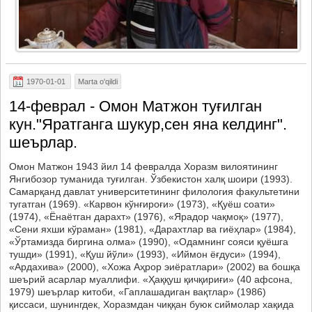
1970-01-01
Marta o'qildi
14-феврал - Омон Матжон туғилган
кун."Яратганга шукур,сен яна келдинг".
шеърлар.
Омон Матжон 1943 йил 14 февралда Хоразм вилоятининг
Янгибозор туманида туғилган. Ўзбекистон халқ шоири (1993).
Самарқанд давлат университетининг филология факультетини
тугатган (1969). «Карвон кўнғироғи» (1973), «Қуёш соати»
(1974), «Ёнаётган дарахт» (1976), «Ярадор чақмоқ» (1977),
«Сени яхши кўраман» (1981), «Дарахтлар ва гиёҳлар» (1984),
«Ўртамизда биргина олма» (1990), «Одамнинг сояси қуёшга
тушди» (1991), «Қуш йўли» (1993), «Иймон ёғдуси» (1994),
«Ардахива» (2000), «Хожа Аҳрор эиёратлари» (2002) ва бошқа
шеърий асарлар муаллифи. «Ҳаққуш қичқириғи» (40 афсона,
1979) шеърлар китоби, «Гаплашадиган вақтлар» (1986)
қиссаси, шунингдек, Хоразмдан чиққан буюк сиймолар хақида