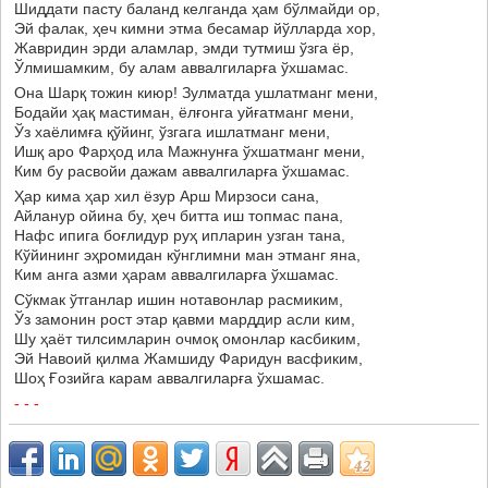
Шиддати пасту баланд келганда ҳам бўлмайди ор,
Эй фалак, ҳеч кимни этма бесамар йўлларда хор,
Жавридин эрди аламлар, эмди тутмиш ўзга ёр,
Ўлмишамким, бу алам аввалгиларға ўхшамас.
Она Шарқ тожин киюр! Зулматда ушлатманг мени,
Бодайи ҳақ мастиман, ёлғонга уйғатманг мени,
Ўз хаёлимға қўйинг, ўзгага ишлатманг мени,
Ишқ аро Фарҳод ила Мажнунға ўхшатманг мени,
Ким бу расвойи дажам аввалгиларға ўхшамас.
Ҳар кима ҳар хил ёзур Арш Мирзоси сана,
Айланур ойина бу, ҳеч битта иш топмас пана,
Нафс ипига боғлидур руҳ ипларин узган тана,
Кўйининг эҳромидан кўнглимни ман этманг яна,
Ким анга азми ҳарам аввалгиларға ўхшамас.
Сўкмак ўтганлар ишин нотавонлар расмиким,
Ўз замонин рост этар қавми марддир асли ким,
Шу ҳаёт тилсимларин очмоқ омонлар касбиким,
Эй Навоий қилма Жамшиду Фаридун васфиким,
Шоҳ Ғозийга карам аввалгиларға ўхшамас.
- - -