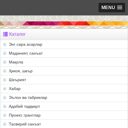
MENU
Каталог
Энг сара асарлар
Маданият, санъат
Мақола
Ҳикоя, шеър
Шеърият
Хабар
Эълон ва табриклар
Адабий тадқиқот
Проект, грантлар
Тасвирий санъат