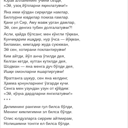
Юрак алланенинг ўчини сезди,
«Эй, узоқ йўлларни яқинлатувчи!»
Яна икки кўздан сирқилди намлар,
Биллурни ювдилар покиза ғамлар.
Қани ул Сир, Аму мавж урган дамлар,
Эй, сен денгиз тубин долгалатувчи?!
Асли, қайда бўлсанг, мен кўнгли тўқман,
Кунчиқарим ишқдир, нур ўчса — йўқман,
Биламан, кимгадир жуда суюкман,
Эй сен, хотирани поклантирувчи!
Ким айтди, йўл анча ўтилди дея,
Келган кетди, кутган кутилди дея,
Шодман — яна менга дуч бўлди дея,
Ишқи омонларни яшартиргувчи!
Яратганга шукур, сен яна келдинг,
Ҳамма қонунларнинг ўзгарди кучи.
Сенга мен узундан узун от қўйдим:
«Эй, кўҳна дардларни янгилатувчи!»
* * *
Дилимнинг рангини гул билса бўлди,
Менинг кимлигимни эл билса бўлди.
Олис юлдузларга сиррим айтмирам,
Нолишимни тонгги ел билса бўлди.