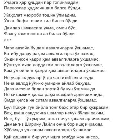
Учарга ҳар қушдан пар топинмадим,
Парвозлар ҳадисин дил билса бўлди.
Жаҳолат меҳроби тошин ўпмадим,
Ўшал бафи тошим тил билса бўлди.
Дамлар шиквасига учма, омон бўл,
Фазлу камолингни эл билса бўлди.
* * *
Чарх авзойи бу дам аввалгиларға ўхшамас,
Котибу давру рақам аввалгиларға ўхшамас,
Энди инсон қадри ҳам аввалгиларға ўхшамас,
Кўнглум ичра дарду ғам аввалгиларға ўхшамас,
Ким ул ойнинг ҳажри ҳам аввалгиларға ўхшамас.
Не учар юлдузлар ўтди чалғитиб элни жуда,
Неча авлод йўли-ю умидин айлаб беҳуда,
Давр мезони билан тортай бу кун ўзимни-да,
Не ситамким қилса раҳм махфий эрди зимнида,
Эмди қилса не ситам аввалгиларға ўхшамас.
Бул Жаҳон тун бирла тонг баҳс этар бир ҳужраким,
Воҳ, қуёш савдосиға шамлар нечук бўлди ҳаким,
Ишқ, бу — ўз умрим, анга нечук қасамлар ичмаким,
Демангиз Ширину Лайли онча бор ишқ ичраким,
Хўбликда ул санам аввалгиларға ўхшамас.
Қай кишиким бир улуғ ишга этибди жон нисор,