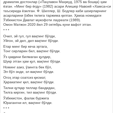
драматик достонлар («Паҳлавон Маҳмуд, 1975 ва бошқа) ҳам
ёзган. «Минг бир ёғду» (1982) асари Алишер Навоий «Хамса»си
таъсирида ёзилган. Ф. Шиллер, Ш. Бодлер каби шоирларнинг
асарларини ўзбек тилига таржима қилган. Ҳамза номидаги
Ўзбекистон Давлат мукофоти лауреати (1989).
Омон Матжон 2020 йил 29 октябрь куни вафот этган.
* * *
Очил, эй гул, гул вақтинг бўлди,
Уйғон, эй дил, дил вақтинг бўлди.
Етар минг бир кеча эртага,
Тонг сирларин бил, вақтинг бўлди.
Ўз ҳаққини билмаган қулдир,
Шукр этган ҳам қул, вақтинг бўлди.
Номинг азиз, ўзингга бек бўл,
Эл бўл энди, эл вақтинг бўлди.
Огоҳ этар соатсиз қисмат,
Ҳаракатинг қил, вақтинг бўлди.
Тилни қутқар тиллар бандидан,
Тилга киргин, тил вақтинг бўлди.
Ўзбекистон, фалак буржига
Юрагангни ил, вақтинг бўлди.
* * *