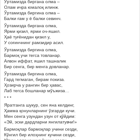
Ўртамизда биргана олма –
Олам ичра юмалоқ илинж.
Ўртамизда биргина олма –
Балки ғам у ё балки севинч.
Ўртамизда биргана олма,
Ярми қизил, ярми оч-яшил.
Ҳаё туғёнидан қизил у,
У соғинчнинг рамзидир асил.
Ўртамизда биргина олма,
Бармоқ учи тегса товланар.
Алвон иффат, яшил ташналик
Бир сенга, бир менга довланар.
Ўртамизда биргина олма,
Гард тегмаган, бирам покиза.
Ҳозирча у рангин бир ҳавас,
Лаб тегса бошланар мўъжиза…
* * *
Яратганга шукур, сен яна келдинг,
Ҳамма қонунларнинг ўзгарди кучи.
Мен сенга узундан узун от қўйдим:
«Эй, эски дардларни янгилатувчи!»
Бармоқлар бармоқлар учини сезди,
Кўнгил бир илоҳнинг кучини сезди,